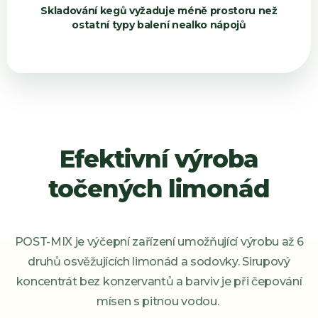
Skladování kegů vyžaduje méně prostoru než
ostatní typy balení nealko nápojů
Efektivní výroba
točených limonád
POST-MIX je výčepní zařízení umožňující výrobu až 6
druhů osvěžujících limonád a sodovky. Sirupový
koncentrát bez konzervantů a barviv je při čepování
mísen s pitnou vodou.